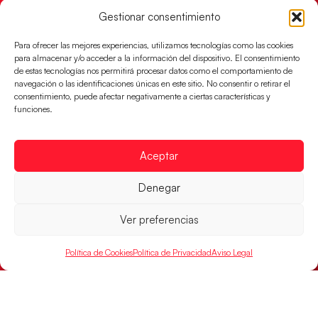
partido de semifinales 29-27 ante Francia y mañana
Gestionar consentimiento
jugarán las semifinales
Para ofrecer las mejores experiencias, utilizamos tecnologías como las cookies
LEER MÁS
para almacenar y/o acceder a la información del dispositivo. El consentimiento
de estas tecnologías nos permitirá procesar datos como el comportamiento de
navegación o las identificaciones únicas en este sitio. No consentir o retirar el
consentimiento, puede afectar negativamente a ciertas características y
funciones.
Aceptar
Denegar
Ver preferencias
Las Guerreras Juveniles sellan su billete para
Política de Cookies
Política de Privacidad
Aviso Legal
las semifinales
Las pupilas de Cristina Cabeza han remontado con
parcial de 7:1 que les ha dado el pase a semifinales
que