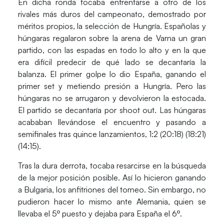
En dicha ronda tocaba enfrentarse a otro de los
rivales más duros del campeonato, demostrado por
méritos propios,
la selección de Hungría
. Españolas y
húngaras regalaron sobre la arena de Varna un gran
partido, con las espadas en todo lo alto y en la que
era difícil predecir de qué lado se decantaría la
balanza. El primer golpe lo dio España, ganando el
primer set y metiendo presión a Hungría. Pero las
húngaras no se arrugaron y devolvieron la estocada.
El partido se decantaría por shoot out.
Las húngaras
acababan llevándose el encuentro y pasando a
semifinales tras quince lanzamientos, 1:2 (20:18) (18:21)
(14:15).
Tras la dura derrota, tocaba resarcirse en la búsqueda
de la mejor posición posible. Así lo hicieron ganando
a Bulgaria, los anfitriones del torneo. Sin embargo, no
pudieron hacer lo mismo ante Alemania, quien se
llevaba el 5º puesto y dejaba para España el 6º.