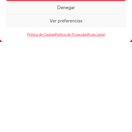
Denegar
Ver preferencias
Política de Cookies
Política de Privacidad
Aviso Legal
Las Guerreras Juveniles sellan su billete para
las semifinales
Las pupilas de Cristina Cabeza han remontado con
parcial de 7:1 que les ha dado el pase a semifinales
que
LEER MÁS