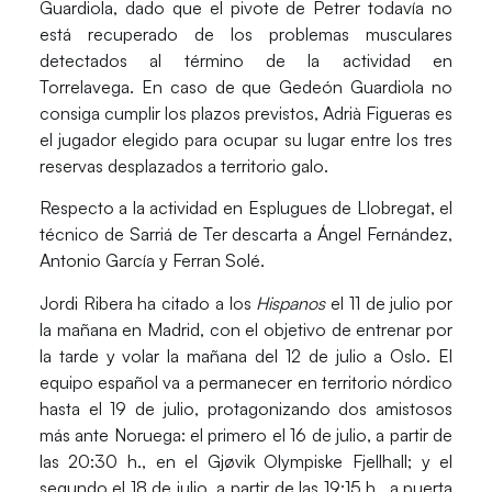
Guardiola
, dado que el pivote de Petrer todavía no
está recuperado de los problemas musculares
detectados al término de la actividad en
Torrelavega. En caso de que Gedeón Guardiola no
consiga cumplir los plazos previstos, Adrià Figueras es
el jugador elegido para ocupar su lugar entre los tres
reservas desplazados a territorio galo.
Respecto a la actividad en Esplugues de Llobregat, el
técnico de Sarriá de Ter descarta a
Ángel Fernández
,
Antonio García
y
Ferran Solé
.
Jordi Ribera ha citado a los
Hispanos
el 11 de julio por
la mañana en Madrid, con el objetivo de entrenar por
la tarde y volar la mañana del 12 de julio a Oslo. El
equipo español va a permanecer en territorio nórdico
hasta el 19 de julio, protagonizando dos amistosos
más ante Noruega: el primero el 16 de julio, a partir de
las 20:30 h., en el Gjøvik Olympiske Fjellhall; y el
segundo el 18 de julio, a partir de las 19:15 h., a puerta