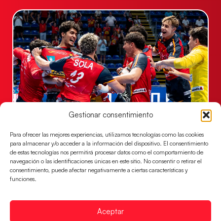
Gestionar consentimiento
Los Hispanos Juveniles jugarán las
semifinales del EHF EURO 2026
Para ofrecer las mejores experiencias, utilizamos tecnologías como las cookies
para almacenar y/o acceder a la información del dispositivo. El consentimiento
Los pupilos de Javier Márquez se han llevado el
de estas tecnologías nos permitirá procesar datos como el comportamiento de
partido de semifinales 29-27 ante Francia y mañana
navegación o las identificaciones únicas en este sitio. No consentir o retirar el
jugarán las semifinales
consentimiento, puede afectar negativamente a ciertas características y
funciones.
LEER MÁS
Aceptar