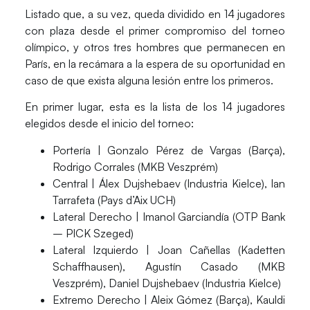
Listado que, a su vez, queda dividido en
14 jugadores
con plaza
desde el primer compromiso del torneo
olímpico, y otros
tres hombres que permanecen en
París, en la recámara
a la espera de su oportunidad en
caso de que exista alguna lesión entre los primeros.
En primer lugar, esta es la lista de los 14 jugadores
elegidos desde el inicio del torneo:
Portería
| Gonzalo Pérez de Vargas (Barça),
Rodrigo Corrales (MKB Veszprém)
Central
| Álex Dujshebaev (Industria Kielce), Ian
Tarrafeta (Pays d’Aix UCH)
Lateral Derecho
| Imanol Garciandía (OTP Bank
– PICK Szeged)
Lateral Izquierdo
| Joan Cañellas (Kadetten
Schaffhausen), Agustín Casado (MKB
Veszprém), Daniel Dujshebaev (Industria Kielce)
Extremo Derecho
| Aleix Gómez (Barça), Kauldi