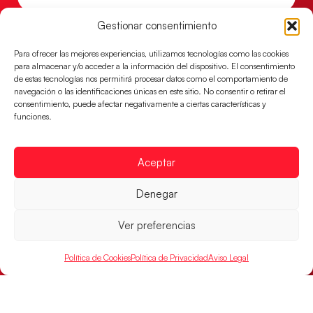
Gestionar consentimiento
Para ofrecer las mejores experiencias, utilizamos tecnologías como las cookies
para almacenar y/o acceder a la información del dispositivo. El consentimiento
de estas tecnologías nos permitirá procesar datos como el comportamiento de
navegación o las identificaciones únicas en este sitio. No consentir o retirar el
consentimiento, puede afectar negativamente a ciertas características y
funciones.
Aceptar
Montenegro, última frontera para las
Denegar
Guerreras Juveniles en la conquista del oro
mundial
Ver preferencias
El conjunto dirigido por Cristina Cabeza buscará
mañana, a las 17:30h., el oro en el Campeonato del
Política de Cookies
Política de Privacidad
Aviso Legal
Mundo ante la
LEER MÁS