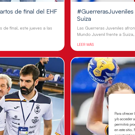
artos de final del EHF
#GuerrerasJuveniles |
Suiza
 de final, este jueves a las
Las Guerreras Juveniles afron
Mundo Juvenil frente a Suiza,
LEER MÁS
Para ofrecer 
y/o acceder a
permitirá pr
en este sitio