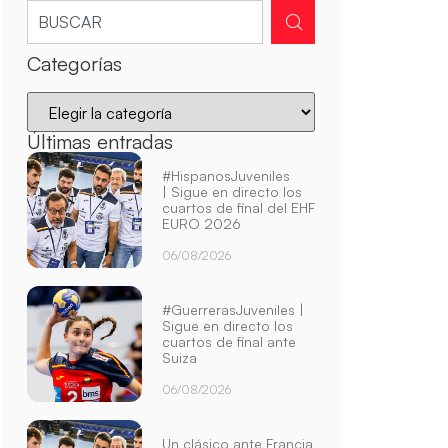
Categorías
Últimas entradas
#HispanosJuveniles
| Sigue en directo los
cuartos de final del EHF
EURO 2026
06/08/2026
#GuerrerasJuveniles |
Sigue en directo los
cuartos de final ante
Suiza
06/08/2026
Un clásico ante Francia