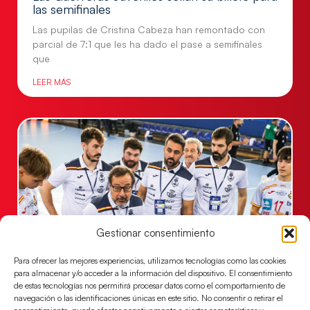
las semifinales
Las pupilas de Cristina Cabeza han remontado con
parcial de 7:1 que les ha dado el pase a semifinales
que
LEER MÁS
Gestionar consentimiento
Para ofrecer las mejores experiencias, utilizamos tecnologías como las cookies
para almacenar y/o acceder a la información del dispositivo. El consentimiento
Un clásico ante Francia para buscar el
de estas tecnologías nos permitirá procesar datos como el comportamiento de
billete a semifinales del EHF EURO 2026
navegación o las identificaciones únicas en este sitio. No consentir o retirar el
Los Hispanos Juveniles se enfrentarán a Francia en los