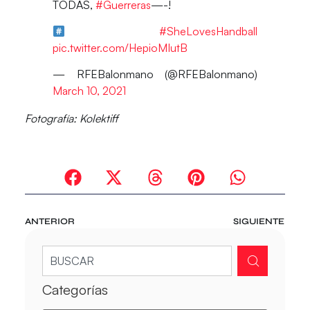
TODAS,
#Guerreras
—-!
#SheLovesHandball
pic.twitter.com/HepioMIutB
— RFEBalonmano (@RFEBalonmano)
March 10, 2021
Fotografía: Kolektiff
ANTERIOR
SIGUIENTE
Categorías