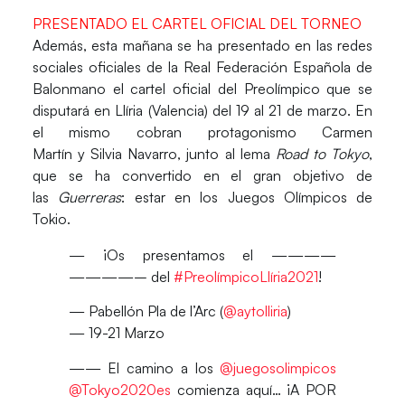
PRESENTADO EL CARTEL OFICIAL DEL TORNEO
Además, esta mañana se ha presentado en las redes
sociales oficiales de la Real Federación Española de
Balonmano el
cartel oficial
del
Preolímpico
que se
disputará en
Llíria
(Valencia)
del 19 al 21 de marzo.
En
el mismo cobran protagonismo
Carmen
Martín
y
Silvia Navarro,
junto al lema
Road to Tokyo
,
que se ha convertido en el gran objetivo de
las
Guerreras
: estar en los Juegos Olímpicos de
Tokio.
— ¡Os presentamos el ————
————– del
#PreolímpicoLlíria2021
!
— Pabellón Pla de l’Arc (
@aytolliria
)
— 19-21 Marzo
—— El camino a los
@juegosolimpicos
@Tokyo2020es
comienza aquí… ¡A POR