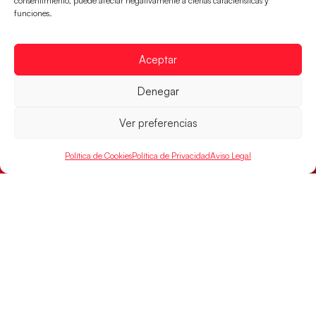
consentimiento, puede afectar negativamente a ciertas características y
funciones.
cuartos de final, este jueves a las 17:00h.
LEER MÁS
Aceptar
Denegar
Ver preferencias
Política de Cookies
Política de Privacidad
Aviso Legal
Las Guerreras Juveniles buscan ante Suiza
un billete para las semifinales del Mundial
Las Guerreras Juveniles afronta este jueves, a las
15:00 h, los cuartos de final del Campeonato del
Mundo Juvenil frente