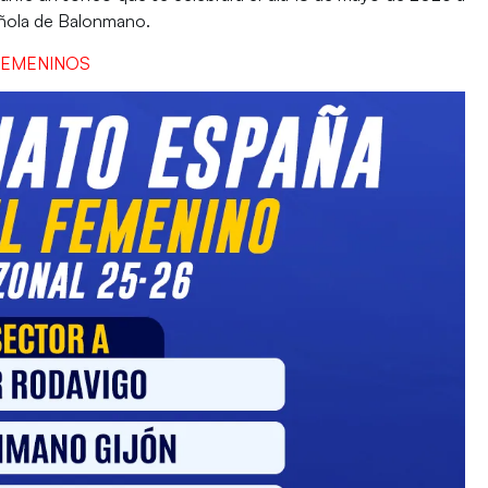
añola de Balonmano
.
FEMENINOS