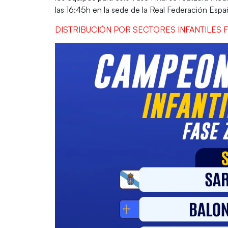
las
16:45h
en la sede de la
Real Federación Esp
DISTRIBUCIÓN POR SECTORES INFANTILES 