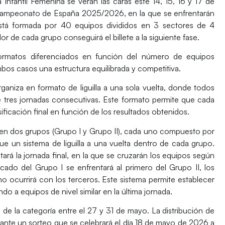
ía
Infantil Femenina
se verán las caras este
14, 15, 16 y 17 de
ampeonato de España 2025/2026
, en la que
se enfrentarán
stá formada por 40 equipos divididos en 3 sectores de 4
dor de cada grupo
conseguirá el billete a la siguiente fase.
ormatos diferenciados en función del número de equipos
bos casos una estructura equilibrada y competitiva.
organiza en formato de liguilla a una sola vuelta, donde todos
de tres jornadas consecutivas. Este formato permite que cada
ificación final en función de los resultados obtenidos.
 en dos grupos (Grupo I y Grupo II), cada uno compuesto por
igue un sistema de liguilla a una vuelta dentro de cada grupo.
tará la jornada final, en la que se cruzarán los equipos según
ficado del Grupo I se enfrentará al primero del Grupo II, los
mo ocurrirá con los terceros. Este sistema permite establecer
ndo a equipos de nivel similar en la última jornada.
 de la categoría entre el
27 y 31 de mayo
. La
distribución de
iante un
sorteo
que se celebrará el día
18 de mayo de 2026
a