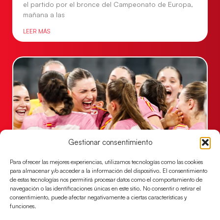
el partido por el bronce del Campeonato de Europa,
mañana a las
LEER MÁS
Gestionar consentimiento
Para ofrecer las mejores experiencias, utilizamos tecnologías como las cookies
Montenegro, última frontera para las
para almacenar y/o acceder a la información del dispositivo. El consentimiento
Guerreras Juveniles en la conquista del oro
de estas tecnologías nos permitirá procesar datos como el comportamiento de
mundial
navegación o las identificaciones únicas en este sitio. No consentir o retirar el
consentimiento, puede afectar negativamente a ciertas características y
El conjunto dirigido por Cristina Cabeza buscará
funciones.
mañana, a las 17:30h., el oro en el Campeonato del