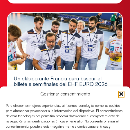
Un clásico ante Francia para buscar el
billete a semifinales del EHF EURO 2026
Los Hispanos Juveniles se enfrentarán a Francia en los
Gestionar consentimiento
cuartos de final, este jueves a las 17:00h.
Para ofrecer las mejores experiencias, utilizamos tecnologías como las cookies
LEER MÁS
para almacenar y/o acceder a la información del dispositivo. El consentimiento
de estas tecnologías nos permitirá procesar datos como el comportamiento de
navegación o las identificaciones únicas en este sitio. No consentir o retirar el
consentimiento, puede afectar negativamente a ciertas características y