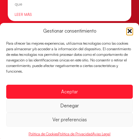
que
LEER MÁS
Gestionar consentimiento
Para ofrecer las mejores experiencias, utilizamos tecnologías como las cookies
para almacenar y/o acceder a la información del dispositivo. El consentimiento
de estas tecnologías nos permitirá procesar datos como el comportamiento de
navegación o las identificaciones únicas en este sitio. No consentir o retirar el
consentimiento, puede afectar negativamente a ciertas características y
funciones.
Aceptar
Un clásico ante Francia para buscar el
Denegar
billete a semifinales del EHF EURO 2026
Los Hispanos Juveniles se enfrentarán a Francia en los
Ver preferencias
cuartos de final, este jueves a las 17:00h.
LEER MÁS
Política de Cookies
Política de Privacidad
Aviso Legal