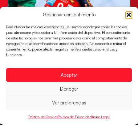
Gestionar consentimiento
Las Guerreras Juveniles, primeras de grupo
Para ofrecer las mejores experiencias, utilizamos tecnologías como las cookies
en la Main Round
para almacenar y/o acceder a la información del dispositivo. El consentimiento
de estas tecnologías nos permitirá procesar datos como el comportamiento de
Las pupilas de Cristina Cabeza se imponen 35-33 a
navegación o las identificaciones únicas en este sitio. No consentir o retirar el
Montenegro, y el jueves disputarán los cuartos de
consentimiento, puede afectar negativamente a ciertas características y
final ante Suiza
funciones.
LEER MÁS
Aceptar
Denegar
Ver preferencias
Política de Cookies
Política de Privacidad
Aviso Legal