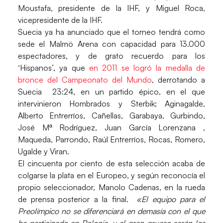
Moustafa, presidente de la IHF, y Miguel Roca,
vicepresidente de la IHF.
Suecia ya ha anunciado que el torneo tendrá como
sede el Malmö Arena con capacidad para 13.000
espectadores, y de grato recuerdo para los
‘Hispanos’, ya que
en 2011 se logró la medalla de
bronce del Campeonato del Mundo
, derrotando a
Suecia 23:24, en un partido épico, en el que
intervinieron Hombrados y Sterbik; Aginagalde,
Alberto Entrerríos, Cañellas, Garabaya, Gurbindo,
José Mª Rodríguez, Juan García Lorenzana ,
Maqueda, Parrondo, Raúl Entrerríos, Rocas, Romero,
Ugalde y Viran.
El cincuenta por ciento de esta selección acaba de
colgarse la plata en el Europeo, y según reconocía el
propio seleccionador, Manolo Cadenas, en la rueda
de prensa posterior a la final.
«El equipo para el
Preolímpico no se diferenciará en demasía con el que
ha participado en Polonia, y el gran grueso serán los