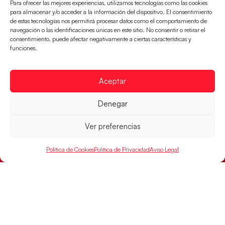
el oro
Para ofrecer las mejores experiencias, utilizamos tecnologías como las cookies
para almacenar y/o acceder a la información del dispositivo. El consentimiento
LEER MÁS
de estas tecnologías nos permitirá procesar datos como el comportamiento de
navegación o las identificaciones únicas en este sitio. No consentir o retirar el
consentimiento, puede afectar negativamente a ciertas características y
funciones.
Aceptar
Denegar
Ver preferencias
Política de Cookies
Política de Privacidad
Aviso Legal
Los Hispanos Juveniles buscarán el bronce
continental
Los pupilos de Javier Márquez no han podido con
Alemania y disputarán el encuentro por el bronce el
próximo domingo
LEER MÁS