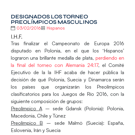
DESIGNADOS LOS TORNEO
PREOLÍMPICOS MASCULINOS
03/02/2016
Hispanos
I.H.F.
Tras finalizar el Campeonato de Europa 2016
disputado en Polonia, en el que los ‘Hispanos’
lograron una brillante medalla de plata,
perdiendo en
la final del torneo con Alemania 24:17
, el Comité
Ejecutivo de la la IHF acaba de hacer pública la
decisión de qué Polonia, Suecia y Dinamarca serán
los países que organizarán los Preolímpicos
clasificatorios para los Juegos de Río 2016, con la
siguiente composición de grupos:
Preolímpico A
– sede Gdansk (Polonia):
Polonia
,
Macedonia, Chile y Túnez
Preolímpico B
– sede Malmö (Suecia): España,
Eslovenia, Irán y
Suecia