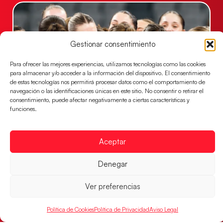
Gestionar consentimiento
Para ofrecer las mejores experiencias, utilizamos tecnologías como las cookies
para almacenar y/o acceder a la información del dispositivo. El consentimiento
de estas tecnologías nos permitirá procesar datos como el comportamiento de
navegación o las identificaciones únicas en este sitio. No consentir o retirar el
consentimiento, puede afectar negativamente a ciertas características y
funciones.
Montenegro, última frontera para las
Guerreras Juveniles en la conquista del oro
mundial
Aceptar
El conjunto dirigido por Cristina Cabeza buscará
mañana, a las 17:30h., el oro en el Campeonato del
Denegar
Mundo ante la
Ver preferencias
LEER MÁS
Política de Cookies
Política de Privacidad
Aviso Legal