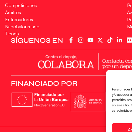
Competiciones
Po
Árbitros
Av
Entrenadores
Po
Nanobalonmano
M
Tienda
SÍGUENOS EN
FINANCIADO POR
Para ofrecer 
y/o acceder a
permitirá pr
en este sitio
característica
A