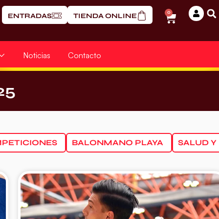
0
ENTRADAS
TIENDA ONLINE
Noticias
Contacto
25
PETICIONES
BALONMANO PLAYA
SALUD Y