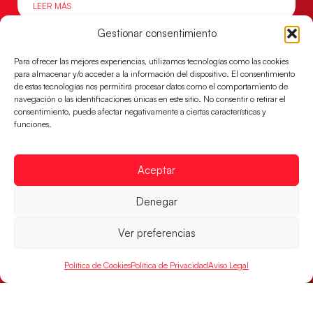
LEER MÁS
Gestionar consentimiento
Para ofrecer las mejores experiencias, utilizamos tecnologías como las cookies
para almacenar y/o acceder a la información del dispositivo. El consentimiento
de estas tecnologías nos permitirá procesar datos como el comportamiento de
navegación o las identificaciones únicas en este sitio. No consentir o retirar el
consentimiento, puede afectar negativamente a ciertas características y
funciones.
Aceptar
Montenegro, última frontera para las
Denegar
Guerreras Juveniles en la conquista del oro
mundial
Ver preferencias
El conjunto dirigido por Cristina Cabeza buscará
mañana, a las 17:30h., el oro en el Campeonato del
Política de Cookies
Política de Privacidad
Aviso Legal
Mundo ante la
LEER MÁS