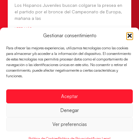
Los Hispanos Juveniles buscan colgarse la presea en
el partido por el bronce del Campeonato de Europa,
mañana a las
LEER MÁS
Gestionar consentimiento
Para ofrecer las mejores experiencias, utilizamos tecnologías como las cookies
para almacenar y/o acceder a la información del dispositivo. El consentimiento
de estas tecnologías nos permitirá procesar datos como el comportamiento de
navegación o las identificaciones únicas en este sitio. No consentir o retirar el
consentimiento, puede afectar negativamente a ciertas características y
funciones.
Aceptar
Denegar
Montenegro, última frontera para las
Guerreras Juveniles en la conquista del oro
Ver preferencias
mundial
El conjunto dirigido por Cristina Cabeza buscará
Política de Cookies
Política de Privacidad
Aviso Legal