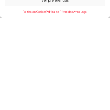
Ver preferencias
LEER MÁS
Política de Cookies
Política de Privacidad
Aviso Legal
SELECCIONES
ACCESO
LEGAL
DIRECTO
Hispanos
Política de
Guerreras
Competiciones
Privacidad
Hispanos Arena
Árbitros
Aviso Legal