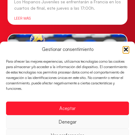
Los Hispanos Juveniles se enfrentarán a Francia en los
cuartos de final, este jueves a las 17:00h.
LEER MÁS
Gestionar consentimiento
Para ofrecer las mejores experiencias, utilizamos tecnologías como las cookies
para almacenar y/o acceder a la información del dispositivo. El consentimiento
de estas tecnologías nos permitirá procesar datos como el comportamiento de
navegación o las identificaciones únicas en este sitio. No consentir o retirar el
consentimiento, puede afectar negativamente a ciertas características y
funciones.
Las Guerreras Juveniles buscan ante Suiza
un billete para las semifinales del Mundial
Aceptar
Las Guerreras Juveniles afronta este jueves, a las
Denegar
15:00 h, los cuartos de final del Campeonato del
Mundo Juvenil frente