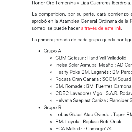
Honor Oro Femenina y Liga Guerreras Iberdrola.
La competición, por su parte, dará comienzo 
aprobó en la
Asamblea General Ordinaria
de la
R
sorteo
, se puede hacer
a través de este link
.
La
primera jornada
de cada grupo queda configur
Grupo A
CBM Getasur : Hand Vall Valladolid
Inelsa Solar Asmubal Meaño : AD Carb
Healty Poke BM. Leganés : BM Per
Rocasa Gran Canaria : 3COM Squad V
BM. Romade : BM. Fuentes Carriona
CDEC Lavadores Vigo : S.A.R. Roda
Helvetia Saeplast Cañiza : Planciber 
Grupo B
Lobas Global Atac Oviedo : Toper BM
BM. Loyola : Replasa Beti-Onak
ECA Malkaitz : Camargo’74