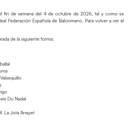
el fin de semana del
4 de octubre de 2026
, tal y como se
eal Federación Española de Balonmano.
Para
volver a ver el
ada de la siguiente forma:
allal
doma
alsequillo
s
vigo
Seis Do Nadal
. La Jota Anayet