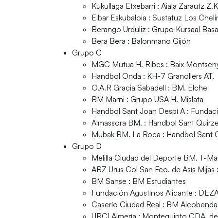
Kukullaga Etxebarri : Aiala Zarautz Z.K
Eibar Eskubaloia : Sustatuz Los Cheli
Berango Urdúliz : Grupo Kursaal Basa
Bera Bera : Balonmano Gijón
Grupo C
MGC Mutua H. Ribes : Baix Montsen
Handbol Onda : KH-7 Granollers AT.
O.A.R Gracia Sabadell : BM. Elche
BM Marni : Grupo USA H. Mislata
Handbol Sant Joan Despí A : Fundaci
Almassora BM. : Handbol Sant Quirz
Mubak BM. La Roca : Handbol Sant 
Grupo D
Melilla Ciudad del Deporte BM. T-Mar
ARZ Urus Col San Fco. de Asís Mijas
BM Sanse : BM Estudiantes
Fundación Agustinos Alicante : DE
Caserío Ciudad Real : BM Alcobenda
URCI Almería : Montequinto CDA. d