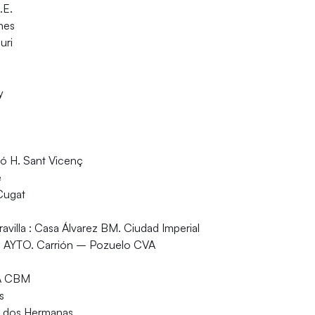
.E.
nes
uri
y
ó H. Sant Vicenç
e
Cugat
avilla : Casa Álvarez BM. Ciudad Imperial
 : AYTO. Carrión – Pozuelo CVA
ZA CBM
s
e dos Hermanas