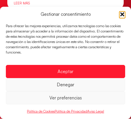
LEER MÁS
Gestionar consentimiento
Para ofrecer las mejores experiencias, utilizamos tecnologías como las cookies
para almacenar y/o acceder a la información del dispositivo. El consentimiento
de estas tecnologías nos permitirá procesar datos como el comportamiento de
navegación o las identificaciones únicas en este sitio. No consentir o retirar el
consentimiento, puede afectar negativamente a ciertas características y
funciones.
Aceptar
Montenegro, última frontera para las
Denegar
Guerreras Juveniles en la conquista del oro
mundial
Ver preferencias
El conjunto dirigido por Cristina Cabeza buscará
mañana, a las 17:30h., el oro en el Campeonato del
Política de Cookies
Política de Privacidad
Aviso Legal
Mundo ante la
LEER MÁS