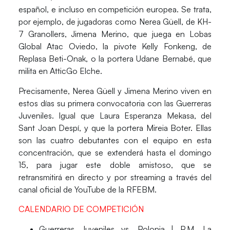
español, e incluso en competición europea. Se trata,
por ejemplo, de jugadoras como
Nerea Güell,
de KH-
7 Granollers,
Jimena Merino
, que juega en Lobas
Global Atac Oviedo, la pivote
Kelly Fonkeng,
de
Replasa Beti-Onak, o la portera
Udane Bernabé,
que
milita en AtticGo Elche.
Precisamente,
Nerea Güell y Jimena Merino viven en
estos días su primera convocatoria
con las Guerreras
Juveniles. Igual que
Laura Esperanza Mekasa, del
Sant Joan Despí, y que la portera Mireia Boter.
Ellas
son las cuatro debutantes con el equipo en esta
concentración, que se extenderá hasta el
domingo
15,
para jugar este doble amistoso, que se
retransmitirá
en directo y por streaming
a través del
canal oficial de YouTube de la RFEBM.
CALENDARIO DE COMPETICIÓN
Guerreras Juveniles
vs. Polonia | P.M. La