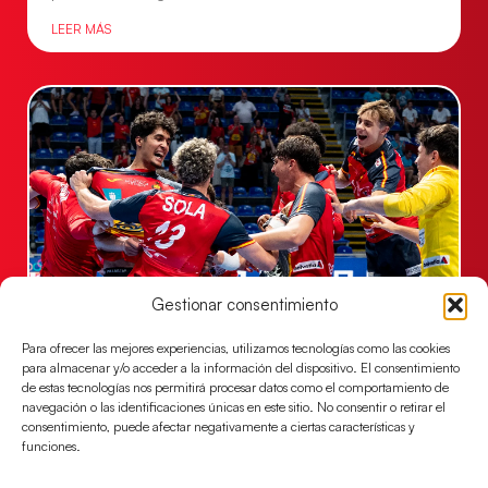
LEER MÁS
Gestionar consentimiento
Los Hispanos Juveniles jugarán las
Para ofrecer las mejores experiencias, utilizamos tecnologías como las cookies
semifinales del EHF EURO 2026
para almacenar y/o acceder a la información del dispositivo. El consentimiento
Los pupilos de Javier Márquez se han llevado el
de estas tecnologías nos permitirá procesar datos como el comportamiento de
navegación o las identificaciones únicas en este sitio. No consentir o retirar el
partido de semifinales 29-27 ante Francia y mañana
consentimiento, puede afectar negativamente a ciertas características y
jugarán las semifinales
funciones.
LEER MÁS