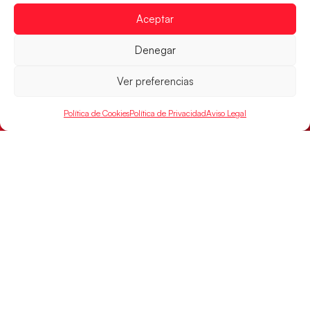
Aceptar
Denegar
Ver preferencias
Política de Cookies
Política de Privacidad
Aviso Legal
Las Guerreras Juveniles sellan su billete para
las semifinales
Las pupilas de Cristina Cabeza han remontado con
parcial de 7:1 que les ha dado el pase a semifinales
que
LEER MÁS