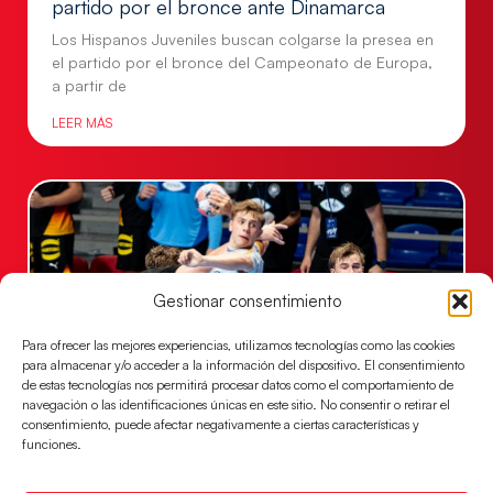
partido por el bronce ante Dinamarca
Los Hispanos Juveniles buscan colgarse la presea en
el partido por el bronce del Campeonato de Europa,
a partir de
LEER MÁS
Gestionar consentimiento
Para ofrecer las mejores experiencias, utilizamos tecnologías como las cookies
para almacenar y/o acceder a la información del dispositivo. El consentimiento
de estas tecnologías nos permitirá procesar datos como el comportamiento de
navegación o las identificaciones únicas en este sitio. No consentir o retirar el
consentimiento, puede afectar negativamente a ciertas características y
Una revancha contra Dinamarca para
funciones.
conquistar el bronce del EHF EURO 2026
Los Hispanos Juveniles buscan colgarse la presea en