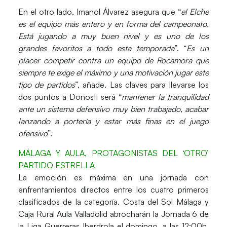
En el otro lado,
Imanol Álvarez
asegura que “
el Elche
es el equipo más entero y en forma del campeonato.
Está jugando a muy buen nivel y es uno de los
grandes favoritos a todo esta temporada
”. “
Es un
placer competir contra un equipo de Rocamora que
siempre te exige el máximo y una motivación jugar este
tipo de partidos
”, añade. Las claves para llevarse los
dos puntos a Donosti será “
mantener la tranquilidad
ante un sistema defensivo muy bien trabajado, acabar
lanzando a portería y estar más finas en el juego
ofensivo
”.
MÁLAGA Y AULA, PROTAGONISTAS DEL ‘OTRO’
PARTIDO ESTRELLA
La emoción es máxima en una jornada con
enfrentamientos directos entre los cuatro primeros
clasificados de la categoría.
Costa del Sol Málaga y
Caja Rural Aula Valladolid
abrocharán la
Jornada 6
de
la
Liga Guerreras Iberdrola
el domingo, a las 12:00h.