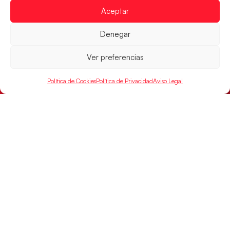
el partido por el bronce del Campeonato de Europa,
Aceptar
mañana a las
Denegar
LEER MÁS
Ver preferencias
Política de Cookies
Política de Privacidad
Aviso Legal
Montenegro, última frontera para las
Guerreras Juveniles en la conquista del oro
mundial
El conjunto dirigido por Cristina Cabeza buscará
mañana, a las 17:30h., el oro en el Campeonato del