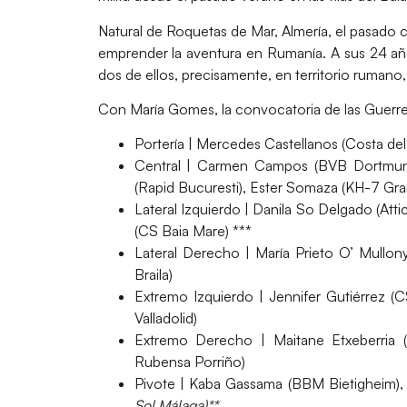
Natural de Roquetas de Mar, Almería, el pasado c
emprender la aventura en Rumanía. A sus 24 años
dos de ellos, precisamente, en territorio rumano
Con María Gomes, la convocatoria de las Guerre
Portería |
Mercedes Castellanos (Costa del 
Central |
Carmen Campos (BVB Dortmund), 
(Rapid Bucuresti), Ester Somaza (KH-7 Gran
Lateral Izquierdo |
Danila So Delgado (Attic
(CS Baia Mare) ***
Lateral Derecho |
María Prieto O’ Mullony
Braila)
Extremo Izquierdo |
Jennifer Gutiérrez (C
Valladolid)
Extremo Derecho |
Maitane Etxeberria
Rubensa Porriño)
Pivote |
Kaba Gassama (BBM Bietigheim), L
Sol Málaga)**