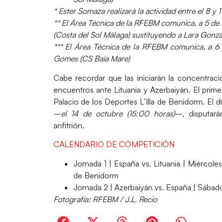
* Ester Somaza realizará la actividad entre el 8 y 1
** El Área Técnica de la RFEBM comunica, a 5 de 
(Costa del Sol Málaga) sustituyendo a Lara Gonzál
*** El Área Técnica de la RFEBM comunica, a 6 
Gomes (CS Baia Mare)
Cabe recordar que las iniciarán la concentra
encuentros ante
Lituania y Azerbaiyán
. El prim
Palacio de los Deportes L’Illa de Benidorm.
El d
–
el 14 de octubre (15:00 horas)
–, disputará
anfitrión.
CALENDARIO DE COMPETICIÓN
Jornada 1 |
España
vs. Lituania | Miércoles
de Benidorm
Jornada 2 | Azerbaiyán vs.
España
| Sábado
Fotografía: RFEBM / J.L. Recio