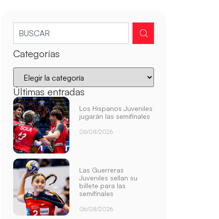
Categorías
Últimas entradas
Los Hispanos Juveniles
jugarán las semifinales
06/08/2026
Las Guerreras
Juveniles sellan su
billete para las
semifinales
06/08/2026