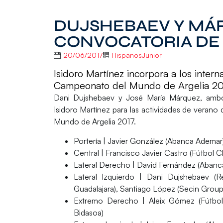
DUJSHEBAEV Y MÁ
CONVOCATORIA DE 
20/06/2017
HispanosJunior
Isidoro Martínez incorpora a los intern
Campeonato del Mundo de Argelia 2
Dani Dujshebaev
y
José María Márquez
, amb
Isidoro Martínez
para las actividades de verano 
Mundo de Argelia 2017.
Portería
| Javier González (Abanca Ademar)
Central
| Francisco Javier Castro (Fútbol
Lateral Derecho
| David Fernández (Abanca
Lateral Izquierdo
| Dani Dujshebaev (Rec
Guadalajara), Santiago López (Secin Grou
Extremo Derecho
| Aleix Gómez (Fútbol
Bidasoa)