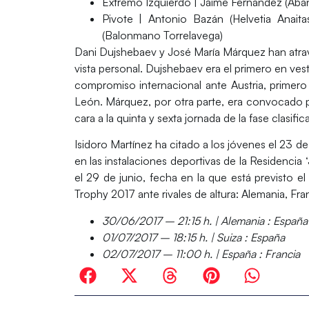
Extremo Izquierdo
| Jaime Fernández (Aba
Pivote
| Antonio Bazán (Helvetia Anaita
(Balonmano Torrelavega)
Dani Dujshebaev y José María Márquez han atra
vista personal.
Dujshebaev
era el primero en ves
compromiso internacional ante Austria, primero
León.
Márquez
, por otra parte, era convocado p
cara a la quinta y sexta jornada de la fase clas
Isidoro Martínez ha citado a los jóvenes el 23 de 
en las instalaciones deportivas de la
Residencia 
el 29 de junio, fecha en la que está previsto e
Trophy 2017
ante rivales de altura: Alemania, Fra
30/06/2017 – 21:15 h. | Alemania :
España
01/07/2017 – 18:15 h. | Suiza :
España
02/07/2017 – 11:00 h. |
España
: Francia