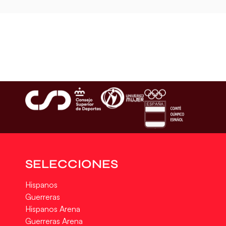
SELECCIONES
Hispanos
Guerreras
Hispanos Arena
Guerreras Arena