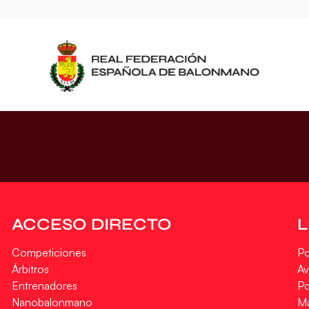
ACCESO DIRECTO
Competiciones
Po
Árbitros
Av
Entrenadores
Po
Nanobalonmano
M