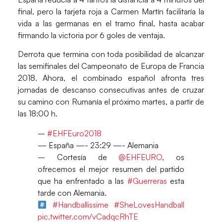
final, pero la tarjeta roja a
Carmen Martín
facilitaría la
vida a las germanas en el tramo final, hasta acabar
firmando la victoria por 6 goles de ventaja.
Derrota que termina con toda posibilidad de alcanzar
las semifinales del Campeonato de Europa de Francia
2018. Ahora, el combinado español afronta tres
jornadas de descanso consecutivas antes de cruzar
su camino con
Rumanía
el próximo martes, a partir de
las 18:00 h.
–️
#EHFEuro2018
— España —- 23:29 —- Alemania
–️ Cortesía de
@EHFEURO
, os
ofrecemos el mejor resumen del partido
que ha enfrentado a las
#Guerreras
esta
tarde con Alemania.
#Handballissime
#SheLovesHandball
pic.twitter.com/vCadqcRhTE