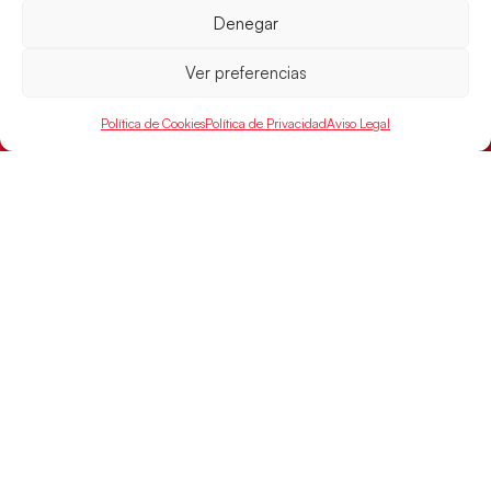
Denegar
Ver preferencias
Política de Cookies
Política de Privacidad
Aviso Legal
Las Guerreras Juveniles sellan su billete para
las semifinales
Las pupilas de Cristina Cabeza han remontado con
parcial de 7:1 que les ha dado el pase a semifinales
que
LEER MÁS