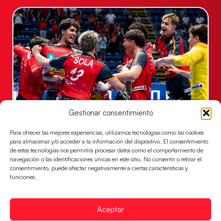
Gestionar consentimiento
Los Hispanos Juveniles jugarán las
semifinales del EHF EURO 2026
Para ofrecer las mejores experiencias, utilizamos tecnologías como las cookies
para almacenar y/o acceder a la información del dispositivo. El consentimiento
Los pupilos de Javier Márquez se han llevado el
de estas tecnologías nos permitirá procesar datos como el comportamiento de
partido de semifinales 29-27 ante Francia y mañana
navegación o las identificaciones únicas en este sitio. No consentir o retirar el
jugarán las semifinales
consentimiento, puede afectar negativamente a ciertas características y
funciones.
LEER MÁS
Aceptar