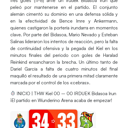
tres goles (
11-8
) ante un
Irudek Bidasoa Irun
que
peleó por mantenerse en el partido. El conjunto
alemán cimentó su dominio en una defensa sólida y
en la efectividad de
Bence
Imre
y
Ankermann
,
quienes castigaron la portería irundarra en momentos
clave. Por parte del Bidasoa,
Mario
Nevado
y
Esteban
Salinas
lideraron los intentos de reacción, pero la falta
de continuidad ofensiva y la pegada del Kiel en los
minutos finales del periodo con goles de
Haralad
Reinkind
ensancharon la brecha. Un último tanto de
Dariel García
a falta de cuatro minutos del final
maquilló el resultado de una primera mitad claramente
marcada por el control de los «cebras».
INICIO | THW Kiel 00 – 00 IRDUEK Bidasoa Irun
¡El partido en Wunderino Arena acaba de empezar!