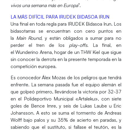
vivos una semana más en Europa
”.
LA MÁS DIFÍCIL PARA IRUDEK BIDASOA IRUN
Una final en toda regla para
IRUDEK Bidasoa Irun
. Los
bidasotarras se encuentran con cero puntos en
la
Main Round
, y están obligados a sumar para no
perder el tren de los
play-offs
. La final, en
el
Wunderino Arena
, hogar de un
THW Kiel
que sigue
sin conocer la derrota en la presente temporada en la
competición europea.
Es conocedor
Álex Mozas
de los peligros que tendrá
enfrente. La semana pasada fue el equipo alemán el
que golpeó primero, llevándose la victoria por 32-37
en el
Polideportivo Municipal «Artaleku»
, con siete
goles de
Bence Imre
, y seis de
Lukas Laube
u
Eric
Johansson
. A esto se suma el tormento de
Andreas
Wolff
bajo palos y su 35% de acierto en paradas, y
sabiendo que el sustituto, si fallase el teutón, es la