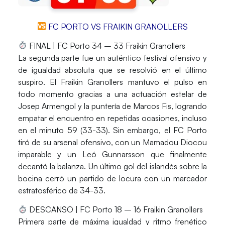
FC PORTO VS FRAIKIN GRANOLLERS
FINAL | FC Porto 34 – 33 Fraikin Granollers
La segunda parte fue un auténtico festival ofensivo y
de igualdad absoluta que se resolvió en el último
suspiro. El
Fraikin Granollers
mantuvo el pulso en
todo momento gracias a una actuación estelar de
Josep
Armengol
y la puntería de
Marcos
Fis
, logrando
empatar el encuentro en repetidas ocasiones, incluso
en el minuto 59 (
33
-33
). Sin embargo, el
FC Porto
tiró de su arsenal ofensivo, con un
Mamadou
Diocou
imparable y un
Leó
Gunnarsson
que finalmente
decantó la balanza. Un último gol del islandés sobre la
bocina cerró un partido de locura con un marcador
estratosférico de
34-33
.
DESCANSO | FC Porto 18 – 16 Fraikin Granollers
Primera parte de máxima igualdad y ritmo frenético