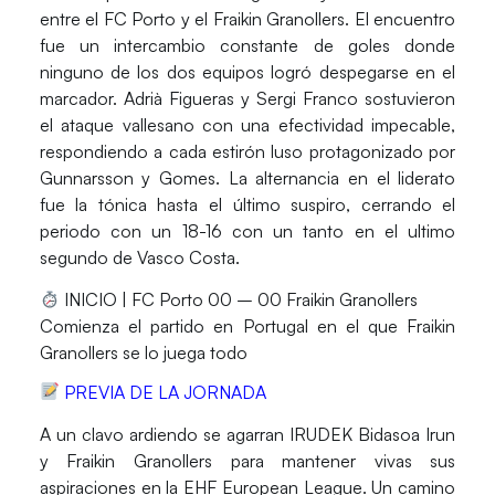
entre el
FC Porto
y el
Fraikin Granollers
. El encuentro
fue un intercambio constante de goles donde
ninguno de los dos equipos logró despegarse en el
marcador.
Adrià Figueras
y
Sergi
Franco
sostuvieron
el ataque vallesano con una efectividad impecable,
respondiendo a cada estirón luso protagonizado por
Gunnarsson
y
Gomes
. La alternancia en el liderato
fue la tónica hasta el último suspiro, cerrando el
periodo con un 18-16 con un tanto en el ultimo
segundo de
Vasco Costa
.
INICIO | FC Porto 00 – 00 Fraikin Granollers
Comienza el partido en Portugal en el que Fraikin
Granollers se lo juega todo
PREVIA DE LA JORNADA
A un clavo ardiendo se agarran
IRUDEK Bidasoa Irun
y
Fraikin Granollers
para mantener vivas sus
aspiraciones en la
EHF European League
. Un camino