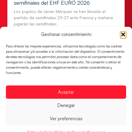
semifinales del EHF EURO 2026
Los pupilos de Javier Márquez se han llevado el
partido de semifinales 29-27 ante Francia y mañana
jugarán las semifinales
Gestionar consentimiento
LEER MÁS
Para ofrecer las mejores experiencias, utilizamos tecnologías como las cookies
para almacenar y/o acceder a la información del dispositivo. El consentimiento
de estas tecnologías nos permitirá procesar datos como el comportamiento de
navegación o las identificaciones únicas en este sitio. No consentir o retirar el
consentimiento, puede afectar negativamente a ciertas características y
funciones.
Aceptar
Denegar
Las Guerreras Juveniles sellan su billete para
Ver preferencias
las semifinales
Las pupilas de Cristina Cabeza han remontado con