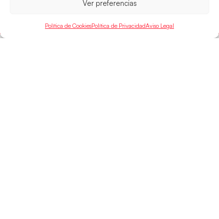
Ver preferencias
LEER MÁS
Política de Cookies
Política de Privacidad
Aviso Legal
SELECCIONES
ACCESO
LEGAL
DIRECTO
Hispanos
Política de
Guerreras
Competiciones
Privacidad
Hispanos Arena
Árbitros
Aviso Legal