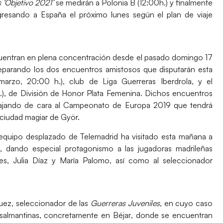
 ‘Objetivo 2021’
se medirán a
Polonia B
(12:00h.) y finalmente
egresando a España el próximo lunes según el plan de viaje
entran en plena concentración desde el pasado domingo 17
eparando los dos encuentros amistosos que disputarán esta
arzo, 20:00 h.), club de Liga Guerreras Iberdrola, y el
), de División de Honor Plata Femenina. Dichos encuentros
ajando de cara al
Campeonato de Europa 2019
que tendrá
a ciudad magiar de Györ.
 equipo desplazado de
Telemadrid
ha visitado esta mañana a
, dando especial protagonismo a las jugadoras madrileñas
s, Julia Díaz
y
María Palomo
, así como al seleccionador
guez
, seleccionador de las
Guerreras Juveniles
, en cuyo caso
s salmantinas, concretamente en
Béjar
, donde se encuentran