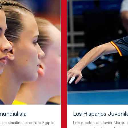
mundialista
Los Hispanos Juvenil
n las semifinales contra Egipto
Los pupilos de Javier Márque