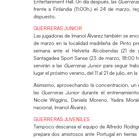
Entertainment Hall. Un día después, las
Guerreras
frente a
Finlandia
(11:00h.) el 24 de marzo, r
dispuesto.
GUERRERAS JUNIOR
Las jugadoras de
Imanol Álvarez
también se encu
de marzo en la localidad madrileña de
Pinto
pr
semana ante el
Helvetia Alcobendas
(21 de m
Santagadea Sport Sanse
(23 de marzo, 18:00 h.
servirán a las
Guerreras Junior
para seguir trab
lugar el próximo verano, del
11 al 21 de julio
, en l
Asimismo, aprovechando la concentración, un
las
Guerreras Junior
durante el entrenamiento
Nicole Wiggins, Daniela Moreno, Yadira Morale
nacional,
Imanol Álvarez
.
GUERRERAS JUVENILES
Tampoco descansa el equipo de
Alfredo Rodrí
prepara dos amistosos ante
Portugal
en tierra