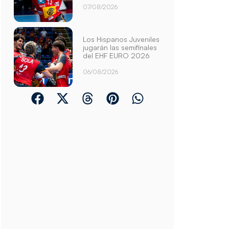
07/08/2026
Los Hispanos Juveniles
jugarán las semifinales
del EHF EURO 2026
06/08/2026