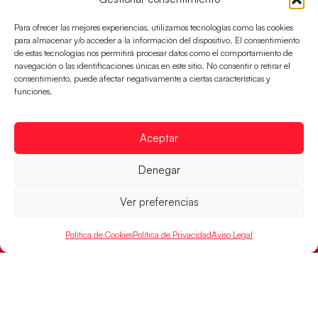
Para ofrecer las mejores experiencias, utilizamos tecnologías como las cookies
para almacenar y/o acceder a la información del dispositivo. El consentimiento
de estas tecnologías nos permitirá procesar datos como el comportamiento de
navegación o las identificaciones únicas en este sitio. No consentir o retirar el
consentimiento, puede afectar negativamente a ciertas características y
funciones.
Aceptar
Denegar
Las Guerreras Juveniles buscan ante Suiza
un billete para las semifinales del Mundial
Ver preferencias
Las Guerreras Juveniles afronta este jueves, a las
15:00 h, los cuartos de final del Campeonato del
Política de Cookies
Política de Privacidad
Aviso Legal
Mundo Juvenil frente
LEER MÁS