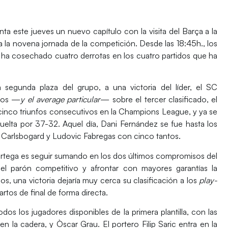
nta este jueves un nuevo capítulo con la visita del
Barça
a la
a la novena jornada de la competición. Desde las 18:45h., los
ha cosechado cuatro derrotas en los cuatro partidos que ha
segunda plaza del grupo, a una victoria del líder, el
SC
ntos —
y el average particular
— sobre el tercer clasificado, el
cinco triunfos consecutivos en la
Champions League
, y ya se
uelta por 37-32. Aquel día,
Dani Fernández
se fue hasta los
 Carlsbogard
y
Ludovic Fabregas
con cinco tantos.
rtega
es seguir sumando en los dos últimos compromisos del
el parón competitivo y afrontar con mayores garantías la
os, una victoria dejaría muy cerca su clasificación a los
play-
artos de final de forma directa.
s los jugadores disponibles de la primera plantilla, con las
 en la cadera, y
Òscar Grau
. El portero
Filip Saric
entra en la