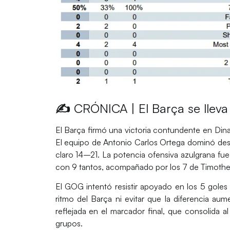
✍️
CRÓNICA | El Barça se llev
El
Barça
firmó una victoria contundente en Dina
El equipo de
Antonio Carlos Ortega
dominó desd
claro 14–21. La potencia ofensiva azulgrana fue
con 9 tantos, acompañado por los 7 de
Timothe
El
GOG
intentó resistir apoyado en los 5 gole
ritmo del Barça ni evitar que la diferencia aum
reflejada en el marcador final, que consolida a
grupos.