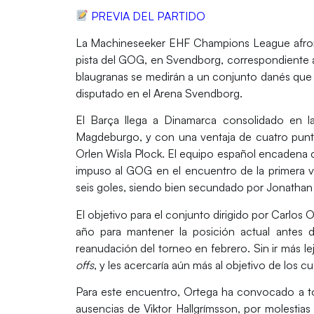
PREVIA DEL PARTIDO
La
Machineseeker EHF Champions League
afro
pista del
GOG
, en
Svendborg
, correspondiente 
blaugranas se medirán a un conjunto danés que 
disputado en el
Arena Svendborg
.
El Barça llega a
Dinamarca
consolidado en la 
Magdeburgo
, y con una ventaja de cuatro pu
Orlen Wisla Plock
. El equipo español encadena 
impuso al GOG en el encuentro de la primera v
seis goles, siendo bien secundado por
Jonathan
El objetivo para el conjunto dirigido por
Carlos O
año para mantener la posición actual antes d
reanudación del torneo en febrero. Sin ir más lej
offs
, y les acercaría aún más al objetivo de los cu
Para este encuentro,
Ortega
ha convocado a todo
ausencias de
Viktor Hallgrímsson
, por molestias