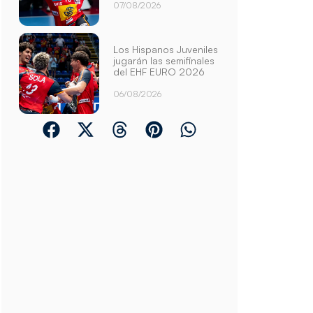
07/08/2026
Los Hispanos Juveniles
jugarán las semifinales
del EHF EURO 2026
06/08/2026