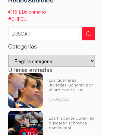
Redes Sociales:
@RFEBalonmano
#EHFCL
Categorías
Últimas entradas
Las Guerreras
Juveniles lucharán por
el oro mundialista
07/08/2026
Los Hispanos Juveniles
buscarán el bronce
continental