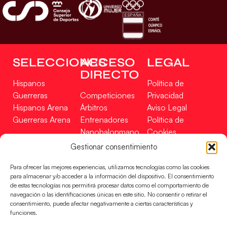
SELECCIONES
ACCESO
LEGAL
DIRECTO
Hispanos
Política de
Guerreras
Competiciones
Privacidad
Hispanos Arena
Árbitros
Aviso Legal
Guerreras Arena
Entrenadores
Política de
Nanobalonmano
Cookies
Tienda
Mapa Web
Gestionar consentimiento
SOPORTE
SÍGUENOS
EN
Para ofrecer las mejores experiencias, utilizamos tecnologías como las cookies
Incidencias
para almacenar y/o acceder a la información del dispositivo. El consentimiento
de estas tecnologías nos permitirá procesar datos como el comportamiento de
navegación o las identificaciones únicas en este sitio. No consentir o retirar el
CONTACTO
consentimiento, puede afectar negativamente a ciertas características y
FINANCIADO
funciones.
POR