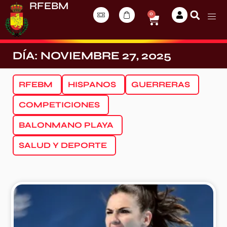
RFEBM
0
DÍA: NOVIEMBRE 27, 2025
RFEBM
HISPANOS
GUERRERAS
COMPETICIONES
BALONMANO PLAYA
SALUD Y DEPORTE