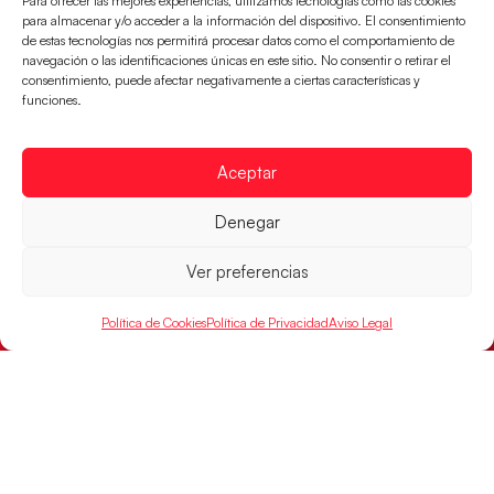
Para ofrecer las mejores experiencias, utilizamos tecnologías como las cookies
para almacenar y/o acceder a la información del dispositivo. El consentimiento
LEER MÁS
de estas tecnologías nos permitirá procesar datos como el comportamiento de
navegación o las identificaciones únicas en este sitio. No consentir o retirar el
consentimiento, puede afectar negativamente a ciertas características y
funciones.
Aceptar
Denegar
Ver preferencias
Política de Cookies
Política de Privacidad
Aviso Legal
Los Hispanos Juveniles buscarán el bronce
continental
Los pupilos de Javier Márquez no han podido con
Alemania y disputarán el encuentro por el bronce el
próximo domingo
LEER MÁS