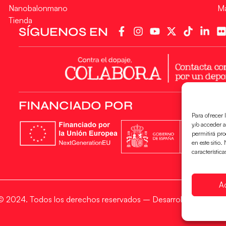
Nanobalonmano
M
Tienda
SÍGUENOS EN
FINANCIADO POR
Para ofrecer 
y/o acceder a
permitirá pr
en este sitio
característica
A
2024. Todos los derechos reservados – Desarrollado por