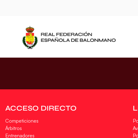
ACCESO DIRECTO
Competiciones
Po
Árbitros
Av
Entrenadores
Po