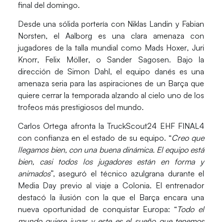
final del domingo.
Desde una sólida portería con
Niklas Landin
y
Fabian
Norsten
, el Aalborg es una clara amenaza con
jugadores de la talla mundial como
Mads Hoxer
,
Juri
Knorr
,
Felix Möller
, o
Sander Sagosen
. Bajo la
dirección de
Simon Dahl
, el equipo danés es una
amenaza seria para las aspiraciones de un Barça que
quiere cerrar la temporada alzando al cielo uno de los
trofeos más prestigiosos del mundo.
Carlos Ortega afronta la TruckScout24 EHF FINAL4
con confianza en el estado de su equipo. “
Creo que
llegamos bien, con una buena dinámica. El equipo está
bien, casi todos los jugadores están en forma y
animados
”, aseguró el técnico azulgrana durante el
Media Day previo al viaje a Colonia. El entrenador
destacó la ilusión con la que el Barça encara una
nueva oportunidad de conquistar Europa: “
Todo el
mundo quiere jugar y este es el sueño que tenemos