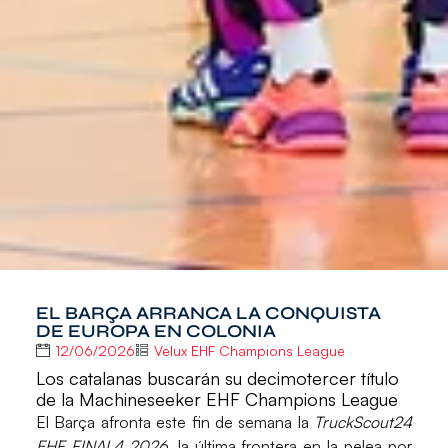
EL BARÇA ARRANCA LA CONQUISTA
DE EUROPA EN COLONIA
12/06/2026
Velux EHF Champions League
Los catalanas buscarán su decimotercer título
de la Machineseeker EHF Champions League
El
Barça
afronta este fin de semana la
TruckScout24
EHF FINAL4 2026
, la última frontera en la pelea por