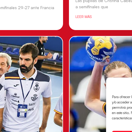
Las pupilas de Cristina Cabe
a semifinales que
mifinales 29-27 ante Francia
LEER MÁS
Para ofrecer 
y/o acceder a
permitirá pr
en este sitio
característica