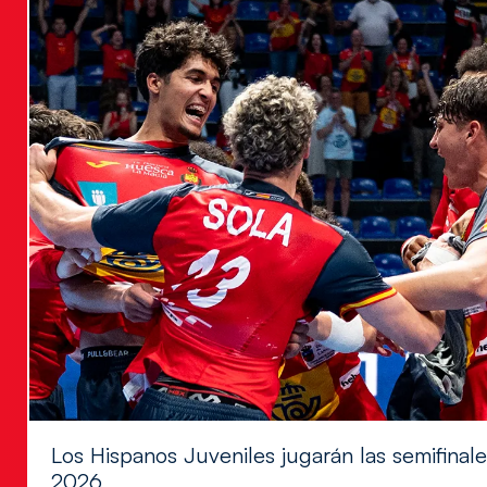
Los Hispanos Juveniles jugarán las semifina
2026