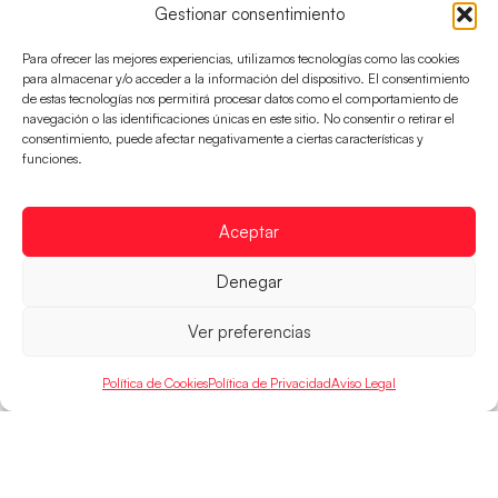
Gestionar consentimiento
Para ofrecer las mejores experiencias, utilizamos tecnologías como las cookies
para almacenar y/o acceder a la información del dispositivo. El consentimiento
de estas tecnologías nos permitirá procesar datos como el comportamiento de
navegación o las identificaciones únicas en este sitio. No consentir o retirar el
consentimiento, puede afectar negativamente a ciertas características y
funciones.
Los Hispanos Juveniles se imponen a
Polonia para sacar su billete a cuartos de
final
Aceptar
Victoria 32-30 para el equipo dirigido por Javier
Márquez
Denegar
LEER MÁS
Ver preferencias
Política de Cookies
Política de Privacidad
Aviso Legal