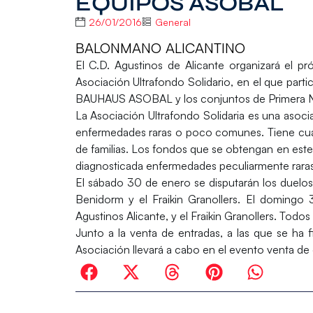
EQUIPOS ASOBAL
26/01/2016
General
BALONMANO ALICANTINO
El
C.D. Agustinos de Alicante
organizará el pr
Asociación Ultrafondo Solidario
, en el que parti
BAUHAUS ASOBAL
y los conjuntos de Primera 
La
Asociación Ultrafondo Solidaria
es una asocia
enfermedades raras o poco comunes. Tiene cua
de familias. Los fondos que se obtengan en este
diagnosticada enfermedades peculiarmente rara
El sábado 30 de enero se disputarán los duelo
Benidorm
y el
Fraikin Granollers.
El domingo 31
Agustinos Alicante
, y el
Fraikin Granollers
. Todos
Junto a la venta de entradas, a las que se ha fi
Asociación llevará a cabo en el evento venta de 