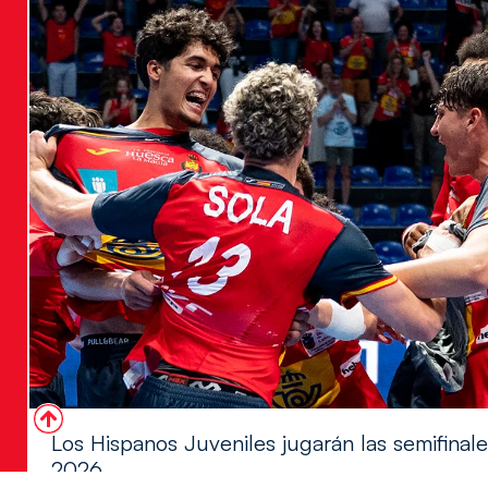
Los Hispanos Juveniles jugarán las semifina
2026