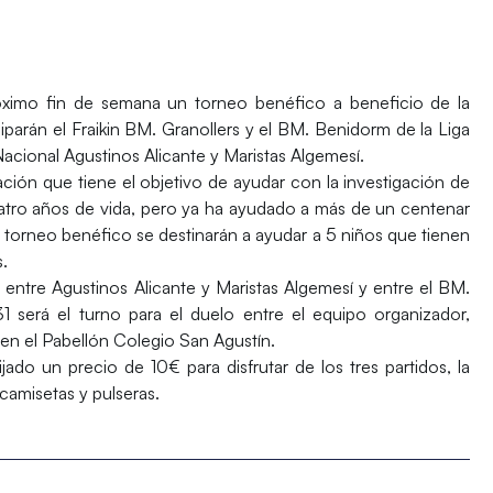
óximo fin de semana un torneo benéfico a beneficio de la
ciparán el
Fraikin BM. Granollers
y el
BM. Benidorm
de la
Liga
Nacional
Agustinos Alicante
y
Maristas Algemesí.
ción que tiene el objetivo de ayudar con la investigación de
tro años de vida, pero ya ha ayudado a más de un centenar
 torneo benéfico se destinarán a ayudar a 5 niños que tienen
s.
s entre
Agustinos Alicante
y
Maristas Algemesí
y entre el
BM.
 será el turno para el duelo entre el equipo organizador,
 en el
Pabellón Colegio San Agustín.
jado un precio de 10€ para disfrutar de los tres partidos, la
camisetas y pulseras.