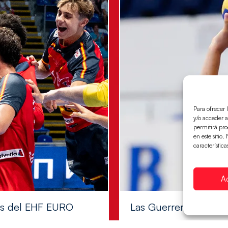
Para ofrecer 
y/o acceder a
permitirá pr
en este sitio
característica
A
les del EHF EURO
Las Guerreras Juvenile
Las pupilas de Cristina Cabe