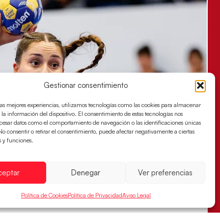
Gestionar consentimiento
las mejores experiencias, utilizamos tecnologías como las cookies para almacenar
 la información del dispositivo. El consentimiento de estas tecnologías nos
ocesar datos como el comportamiento de navegación o las identificaciones únicas
. No consentir o retirar el consentimiento, puede afectar negativamente a ciertas
s y funciones.
ceptar
Denegar
Ver preferencias
Política de Cookies
Política de Privacidad
Aviso Legal
s sellan su billete para las semifinales
za han remontado con parcial de 7:1 que les ha dado el pase