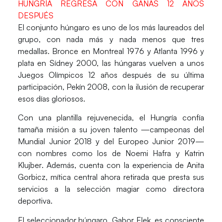
HUNGRÍA REGRESA CON GANAS 12 AÑOS
DESPUÉS
El conjunto húngaro es uno de los más laureados del
grupo, con nada más y nada menos que tres
medallas. Bronce en Montreal 1976 y Atlanta 1996 y
plata en Sídney 2000, las húngaras vuelven a unos
Juegos Olímpicos 12 años después de su última
participación, Pekín 2008, con la ilusión de recuperar
esos días gloriosos.
Con una plantilla rejuvenecida, el
Hungría
confía
tamaña misión a su joven talento —campeonas del
Mundial Junior 2018 y del Europeo Junior 2019—
con nombres como los de
Noemi Hafra y Katrin
Klujber
. Además, cuenta con la experiencia de
Anita
Gorbicz
, mítica central ahora retirada que presta sus
servicios a la selección magiar como directora
deportiva.
El seleccionador húngaro,
Gabor Elek
, es consciente