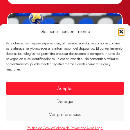
Gestionar consentimiento
Para ofrecer las mejores experiencias, utilizamos tecnologías como las cookies
para almacenar y/o acceder a la información del dispositivo. El consentimiento
de estas tecnologías nos permitirá procesar datos como el comportamiento de
navegación o las identificaciones únicas en este sitio. No consentir o retirar el
consentimiento, puede afectar negativamente a ciertas características y
funciones.
Las Guerreras Juveniles buscan ante Suiza
un billete para las semifinales del Mundial
Aceptar
Las Guerreras Juveniles afronta este jueves, a las
15:00 h, los cuartos de final del Campeonato del
Denegar
Mundo Juvenil frente
Ver preferencias
LEER MÁS
Política de Cookies
Política de Privacidad
Aviso Legal