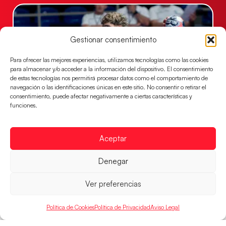
Gestionar consentimiento
Para ofrecer las mejores experiencias, utilizamos tecnologías como las cookies
para almacenar y/o acceder a la información del dispositivo. El consentimiento
de estas tecnologías nos permitirá procesar datos como el comportamiento de
navegación o las identificaciones únicas en este sitio. No consentir o retirar el
consentimiento, puede afectar negativamente a ciertas características y
funciones.
Los Hispanos Juveniles buscarán el bronce
continental
Aceptar
Los pupilos de Javier Márquez no han podido con
Alemania y disputarán el encuentro por el bronce el
Denegar
próximo domingo
LEER MÁS
Ver preferencias
Política de Cookies
Política de Privacidad
Aviso Legal