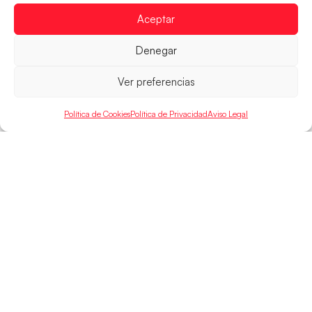
Mundo Juvenil frente
Aceptar
LEER MÁS
Denegar
Ver preferencias
Política de Cookies
Política de Privacidad
Aviso Legal
SELECCIONES
ACCESO
LEGAL
DIRECTO
Hispanos
Política de