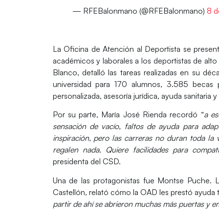
— RFEBalonmano (@RFEBalonmano)
8 d
La Oficina de Atención al Deportista se presen
académicos y laborales a los deportistas de alto
Blanco, detalló las tareas realizadas en su déc
universidad para 170 alumnos, 3.585 becas p
personalizada, asesoría jurídica, ayuda sanitaria y
Por su parte,
María José Rienda
recordó “
a es
sensación de vacío, faltos de ayuda para adap
inspiración, pero las carreras no duran toda la 
regalen nada. Quiere facilidades para compatib
presidenta del CSD.
Una de las protagonistas fue
Montse Puche
. 
Castellón, relató cómo la OAD les prestó ayuda tr
partir de ahí se abrieron muchas más puertas y e