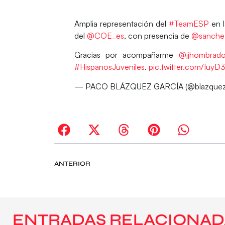
Amplia representación del
#TeamESP
en l
del
@COE_es
, con presencia de
@sanchez
Gracias por acompañarme
@jjhombrad
#HispanosJuveniles
.
pic.twitter.com/IuyD
— PACO BLÁZQUEZ GARCÍA (@blazquez
ANTERIOR
ENTRADAS RELACIONAD