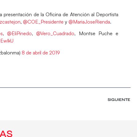
a presentación de la Oficina de Atención al Deportista
castejon
,
@COE_Presidente
y
@MariaJoseRienda
.
os
,
@EliPinedo
,
@Vero_Cuadrado
, Montse Puche e
3EwIkU
balonma)
8 de abril de 2019
SIGUIENTE
AS