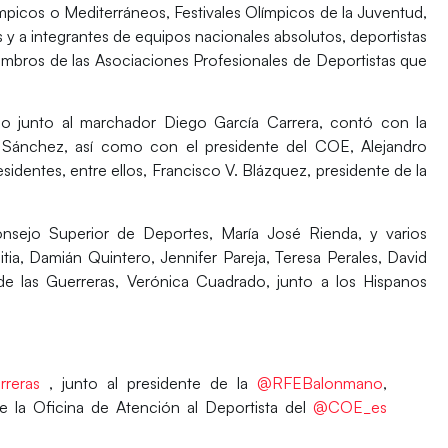
mpicos o Mediterráneos, Festivales Olímpicos de la Juventud,
a integrantes de equipos nacionales absolutos, deportistas
mbros de las Asociaciones Profesionales de Deportistas que
do
junto al marchador
Diego García Carrera
, contó con la
 Sánchez
, así como con el presidente del COE,
Alejandro
identes, entre ellos,
Francisco V. Blázquez
, presidente de la
onsejo Superior de Deportes,
María José Rienda,
y varios
tia, Damián Quintero, Jennifer Pareja, Teresa Perales, David
e las Guerreras
,
Verónica Cuadrado, junto a los Hispanos
rreras
, junto al presidente de la
@RFEBalonmano
,
de la Oficina de Atención al Deportista del
@COE_es