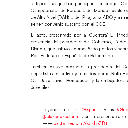
a deportistas que han participado en Juegos Olí
Campeonatos de Europa o del Mundo absolutos y 
de Alto Nivel (DAN) o del Programa ADO y a mie
tienen convenio suscrito con el COE.
El acto, presentado por la ‘Guerrera’
Eli Pine
presencia del presidente del Gobierno,
Pedro
Blanco
, que estuvo acompañado por los vicepres
Real Federación Española de Balonmano.
También estuvo presente la presidenta del C
deportistas en activo y retirados como Ruth Bei
Cal,
Jose Javier Hombrados y la embajadora d
Juveniles
.
Leyendas de los
#Hispanos
y las
#Gue
@blazquezbalonma
, en la presentación 
——
pic.twitter.com/6JtkLpZBjt