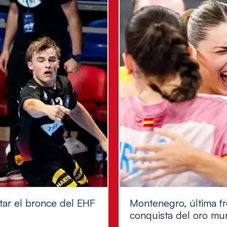
tar el bronce del EHF
Montenegro, última fr
conquista del oro mu