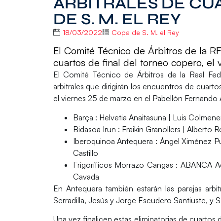
ARBITRALES DE CU
DE S. M. EL REY
18/03/2022
Copa de S. M. el Rey
El Comité Técnico de Árbitros de la RF
cuartos de final del torneo copero, e
El
Comité Técnico de Árbitros de la Real F
arbitrales que dirigirán los encuentros de
cuartos
el viernes 25 de marzo en el Pabellón Fernando 
Barça : Helvetia Anaitasuna |
Luis Colmener
Bidasoa Irun : Fraikin Granollers |
Alberto R
Iberoquinoa Antequera : Ángel Ximénez P
Castillo
Frigoríficos Morrazo Cangas : ABANCA 
Cavada
En Antequera también estarán las parejas arbi
Serradilla, Jesús y Jorge Escudero Santiuste,
y
S
Una vez finalicen estas eliminatorias de cuartos d