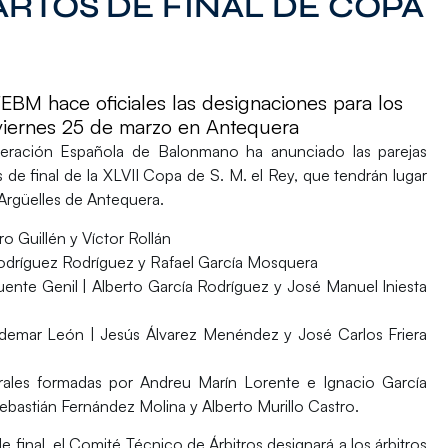
ARTOS DE FINAL DE COPA
EBM hace oficiales las designaciones para los
l viernes 25 de marzo en Antequera
ederación Española de Balonmano
ha anunciado las parejas
 de final
de la XLVII Copa de S. M. el Rey, que tendrán lugar
Argüelles de
Antequera
.
o Guillén y Víctor Rollán
odríguez Rodríguez y Rafael García Mosquera
uente Genil |
Alberto García Rodríguez y José Manuel Iniesta
Ademar León |
Jesús Álvarez Menéndez y José Carlos Friera
trales formadas por
Andreu Marín Lorente e Ignacio García
ebastián Fernández Molina y Alberto Murillo Castro.
e final, el Comité Técnico de Árbitros designará a los árbitros