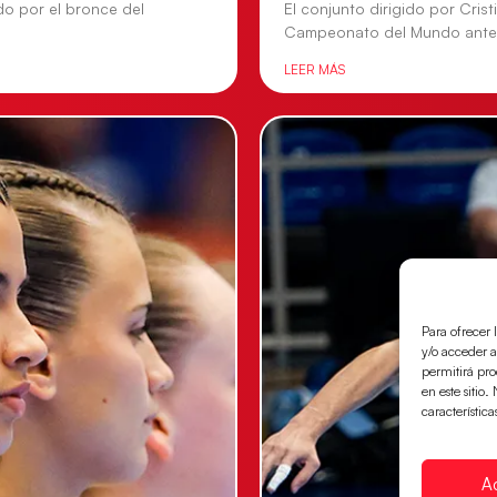
do por el bronce del
El conjunto dirigido por Cris
Campeonato del Mundo ante
LEER MÁS
Para ofrecer 
y/o acceder a
permitirá pr
en este sitio
característica
A