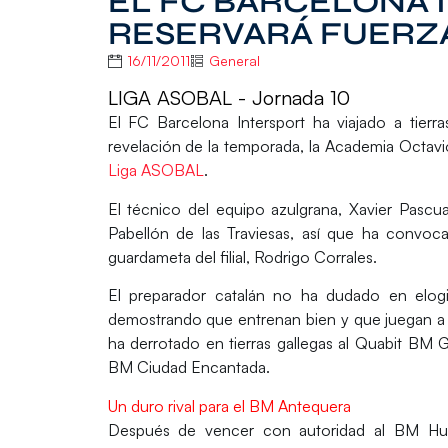
EL FC BARCELONA 
RESERVARÁ FUERZA
16/11/2011
General
LIGA ASOBAL - Jornada 10
El
FC Barcelona Intersport
ha viajado a tierra
revelación de la temporada, la
Academia Octavi
Liga ASOBAL
.
El técnico del equipo azulgrana, Xavier Pascua
Pabellón de las Traviesas, así que ha convoc
guardameta del filial, Rodrigo Corrales.
El preparador catalán no ha dudado en elog
demostrando que entrenan bien y que juegan a 
ha derrotado en tierras gallegas al Quabit BM 
BM Ciudad Encantada.
Un duro rival para el BM Antequera
Después de vencer con autoridad al BM Hues