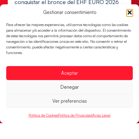
conquistar el bronce del EHF EURO 2026
Los Hispanos Juveniles buscan colgarse la presea en
Gestionar consentimiento
el partido por el bronce del Campeonato de Europa,
mañana a las
Para ofrecer las mejores experiencias, utilizamos tecnologías como las cookies
para almacenar y/o acceder a la información del dispositivo. El consentimiento
LEER MÁS
de estas tecnologías nos permitirá procesar datos como el comportamiento de
navegación o las identificaciones únicas en este sitio. No consentir o retirar el
consentimiento, puede afectar negativamente a ciertas características y
funciones.
Aceptar
Denegar
Ver preferencias
Política de Cookies
Política de Privacidad
Aviso Legal
Montenegro, última frontera para las
Guerreras Juveniles en la conquista del oro
mundial