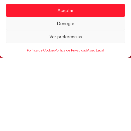
Aceptar
Denegar
Ver preferencias
Política de Cookies
Política de Privacidad
Aviso Legal
Las Guerreras Juveniles buscan ante Suiza
un billete para las semifinales del Mundial
Las Guerreras Juveniles afronta este jueves, a las
15:00 h, los cuartos de final del Campeonato del
Mundo Juvenil frente
LEER MÁS