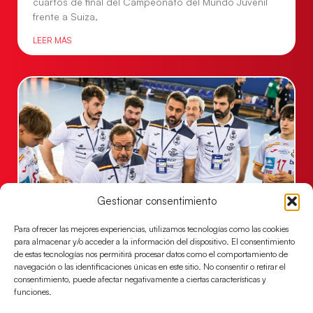
cuartos de final del Campeonato del Mundo Juvenil
frente a Suiza,
LEER MÁS
Gestionar consentimiento
Para ofrecer las mejores experiencias, utilizamos tecnologías como las cookies
Un clásico ante Francia para buscar el
para almacenar y/o acceder a la información del dispositivo. El consentimiento
billete a semifinales del EHF EURO 2026
de estas tecnologías nos permitirá procesar datos como el comportamiento de
navegación o las identificaciones únicas en este sitio. No consentir o retirar el
Los Hispanos Juveniles se enfrentarán a Francia en los
consentimiento, puede afectar negativamente a ciertas características y
cuartos de final, este jueves a las 17:00h.
funciones.
LEER MÁS