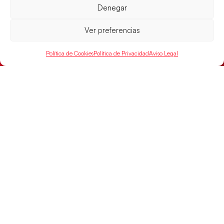
Denegar
Los pupilos de Javier Márquez no han podido con
Alemania y disputarán el encuentro por el bronce el
próximo domingo
Ver preferencias
LEER MÁS
Política de Cookies
Política de Privacidad
Aviso Legal
SELECCIONES
ACCESO
LEGAL