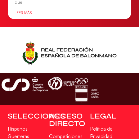
que
LEER MÁS
SELECCIONES
ACCESO
LEGAL
DIRECTO
Hispanos
Política de
Guerreras
Competiciones
Privacidad