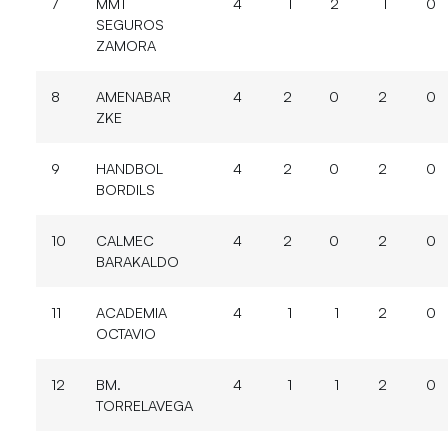
7
MMT
4
1
2
1
0
SEGUROS
ZAMORA
8
AMENABAR
4
2
0
2
0
ZKE
9
HANDBOL
4
2
0
2
0
BORDILS
10
CALMEC
4
2
0
2
0
BARAKALDO
11
ACADEMIA
4
1
1
2
0
OCTAVIO
12
BM.
4
1
1
2
0
TORRELAVEGA