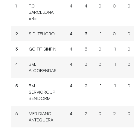
1
F.C.
4
4
0
0
0
BARCELONA
«B»
2
S.D. TEUCRO
4
3
1
0
0
3
GO FIT SINFIN
4
3
0
1
0
4
BM.
4
3
0
1
0
ALCOBENDAS
5
BM.
4
2
1
1
0
SERVIGROUP
BENIDORM
6
MERIDIANO
4
2
0
2
0
ANTEQUERA