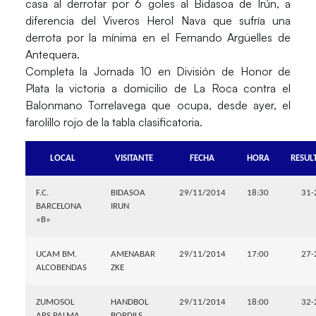
casa al derrotar por 6 goles al Bidasoa de Irún, a
diferencia del Viveros Herol Nava que sufría una
derrota por la mínima en el Fernando Argüelles de
Antequera.
Completa la Jornada 10 en División de Honor de
Plata la victoria a domicilio de La Roca contra el
Balonmano Torrelavega que ocupa, desde ayer, el
farolillo rojo de la tabla clasificatoria.
LOCAL
VISITANTE
FECHA
HORA
RESUL
F.C.
BIDASOA
29/11/2014
18:30
31-
BARCELONA
IRUN
«B»
UCAM BM.
AMENABAR
29/11/2014
17:00
27-
ALCOBENDAS
ZKE
ZUMOSOL
HANDBOL
29/11/2014
18:00
32-
ARS PALMA
BORDILS