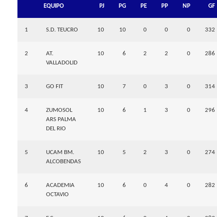
EQUIPO
PJ
PG
PE
PP
NP
GF
1
S.D. TEUCRO
10
10
0
0
0
332
2
AT.
10
6
2
2
0
286
VALLADOLID
3
GO FIT
10
7
0
3
0
314
4
ZUMOSOL
10
6
1
3
0
296
ARS PALMA
DEL RIO
5
UCAM BM.
10
5
2
3
0
274
ALCOBENDAS
6
ACADEMIA
10
6
0
4
0
282
OCTAVIO