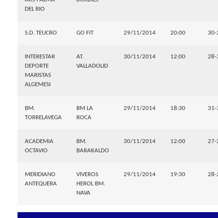
DEL RIO
S.D. TEUCRO
GO FIT
29/11/2014
20:00
30-
INTERESTAR
AT.
30/11/2014
12:00
28-
DEPORTE
VALLADOLID
MARISTAS
ALGEMESI
BM.
BM LA
29/11/2014
18:30
31-
TORRELAVEGA
ROCA
ACADEMIA
BM.
30/11/2014
12:00
27-
OCTAVIO
BARAKALDO
MERIDIANO
VIVEROS
29/11/2014
19:30
28-
ANTEQUERA
HEROL BM.
NAVA