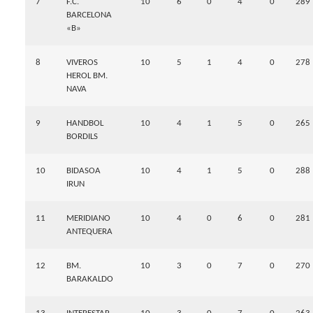
7
F.C.
10
6
0
4
0
289
BARCELONA
«B»
8
VIVEROS
10
5
1
4
0
278
HEROL BM.
NAVA
9
HANDBOL
10
4
1
5
0
265
BORDILS
10
BIDASOA
10
4
1
5
0
288
IRUN
11
MERIDIANO
10
4
0
6
0
281
ANTEQUERA
12
BM.
10
3
0
7
0
270
BARAKALDO