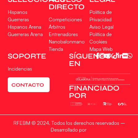
DIRECTO
Hispanos
Política de
Guerreras
Competiciones
Privacidad
Hispanos Arena
Árbitros
Aviso Legal
Guerreras Arena
Entrenadores
Política de
Nanobalonmano
Cookies
Tienda
Mapa Web
Gestionar consentimiento
SOPORTE
SÍGUENOS
EN
Para ofrecer las mejores experiencias, utilizamos tecnologías como las cookies
Incidencias
para almacenar y/o acceder a la información del dispositivo. El consentimiento
de estas tecnologías nos permitirá procesar datos como el comportamiento de
navegación o las identificaciones únicas en este sitio. No consentir o retirar el
CONTACTO
consentimiento, puede afectar negativamente a ciertas características y
FINANCIADO
funciones.
POR
Aceptar
RFEBM © 2024. Todos los derechos reservados –
Denegar
Desarrollado por